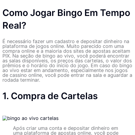
Como Jogar Bingo Em Tempo
Real?
É necessário fazer um cadastro e depositar dinheiro na
plataforma de jogos online. Muito parecido com uma
compra online e a maioria dos sites de apostas aceitam
PIX. Na seção de bingo ao vivo, você poderá encontrar
as salas disponíveis, os preços das cartelas, o valor dos
prêmios e o horário do início do jogo. Em caso do bingo
ao vivo estar em andamento, especialmente nos jogos
de cassino online, você pode entrar na sala e aguardar a
rodada terminar.
1. Compra de Cartelas
Após criar uma conta e depositar dinheiro em
uma plataforma de apostas online, você pode