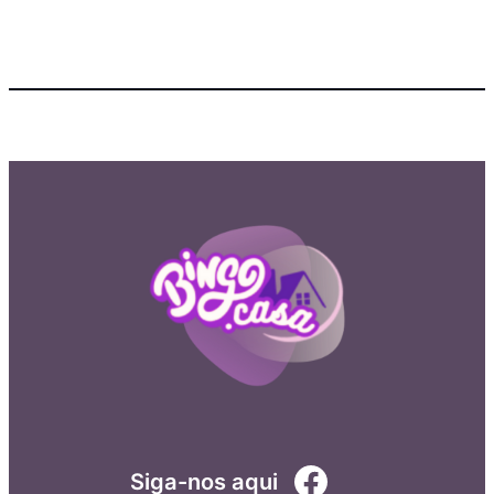
Facebook
Siga-nos aqui