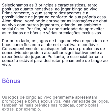
Selecionamos as 3 principais características, tanto
positivas quanto negativas, ao jogar bingo ao vivo.
Primeiramente, o que sempre destacamos é a
possibilidade de jogar no conforto da sua própria casa.
Além disso, você pode aproveitar as interações de chat
ao vivo com outros jogadores, criando um ambiente
social único. Por fim, há a oportunidade de aproveitar
as rodadas de bônus e várias premiações exclusivas.
Por outro lado, os jogos de bingo ao vivo dependem de
boas conexões com a Internet e software confiável.
Consequentemente, quaisquer falhas ou problemas de
conectividade podem atrapalhar significativamente a
experiência do jogador. Portanto, é essencial ter uma
conexão estável para desfrutar plenamente do bingo ao
vivo.
Bônus
Os jogos de bingo ao vivo geralmente apresentam
promoções e bônus exclusivos. Pela variedade de jogos,
também há mais prêmios nas rodadas, como bolas
extras, por exemplo.