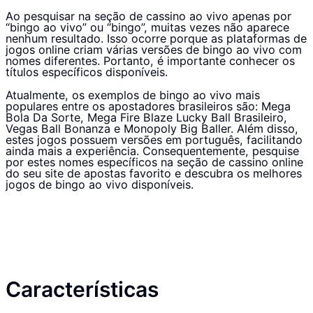
Ao pesquisar na seção de cassino ao vivo apenas por
“bingo ao vivo” ou “bingo”, muitas vezes não aparece
nenhum resultado. Isso ocorre porque as plataformas de
jogos online criam várias versões de bingo ao vivo com
nomes diferentes. Portanto, é importante conhecer os
títulos específicos disponíveis.
Atualmente, os exemplos de bingo ao vivo mais
populares entre os apostadores brasileiros são: Mega
Bola Da Sorte, Mega Fire Blaze Lucky Ball Brasileiro,
Vegas Ball Bonanza e Monopoly Big Baller. Além disso,
estes jogos possuem versões em português, facilitando
ainda mais a experiência. Consequentemente, pesquise
por estes nomes específicos na seção de cassino online
do seu site de apostas favorito e descubra os melhores
jogos de bingo ao vivo disponíveis.
Características