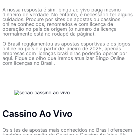
A nossa resposta é sim, bingo ao vivo paga mesmo
dinheiro de verdade. No entanto, é necessário ter alguns
cuidados. Procure por sites de apostas ou cassinos
online conhecidos, renomados e com licença de
operação no país de origem (o número da licença
normalmente está no rodapé da página).
O Brasil regulamentou as apostas esportivas e os jogos
online no país e a partir de janeiro de 2025, apenas
empresas com licenças brasileiras poderão operar por
aqui. Fique de olho que iremos atualizar Bingo Online
com licenças no Brasil.
Cassino Ao Vivo
Os sites de apostas mais conhecidos no Brasil oferecem
também uma seção de Cassino e Cassino Ao Vivo. Na