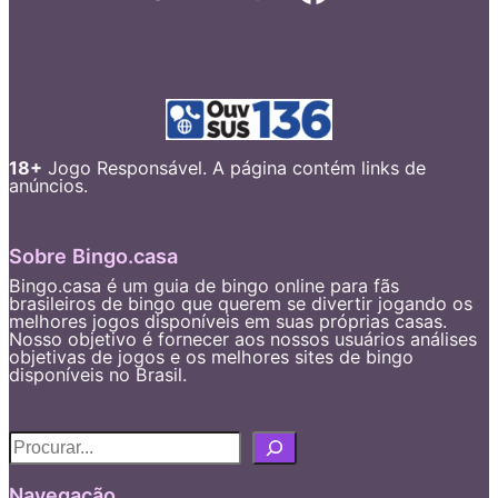
18+
Jogo Responsável. A página contém links de
anúncios.
Sobre Bingo.casa
Bingo.casa é um guia de bingo online para fãs
brasileiros de bingo que querem se divertir jogando os
melhores jogos disponíveis em suas próprias casas.
Nosso objetivo é fornecer aos nossos usuários análises
objetivas de jogos e os melhores sites de bingo
disponíveis no Brasil.
S
e
a
r
Navegação