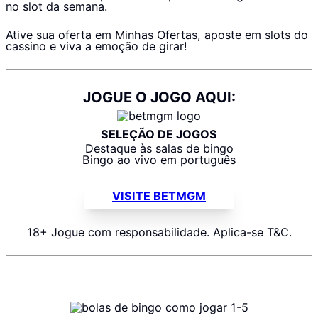
no slot da semana.
Ative sua oferta em Minhas Ofertas, aposte em slots do
cassino e viva a emoção de girar!
JOGUE O JOGO AQUI:
SELEÇÃO DE JOGOS
Destaque às salas de bingo
Bingo ao vivo em português
VISITE BETMGM
18+ Jogue com responsabilidade. Aplica-se T&C.