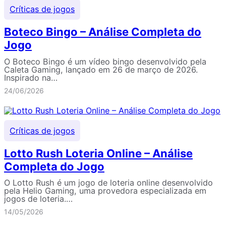
Críticas de jogos
Boteco Bingo – Análise Completa do
Jogo
O Boteco Bingo é um vídeo bingo desenvolvido pela
Caleta Gaming, lançado em 26 de março de 2026.
Inspirado na…
24/06/2026
Críticas de jogos
Lotto Rush Loteria Online – Análise
Completa do Jogo
O Lotto Rush é um jogo de loteria online desenvolvido
pela Helio Gaming, uma provedora especializada em
jogos de loteria.…
14/05/2026