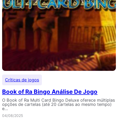
Críticas de jogos
Book of Ra Bingo Análise De Jogo
O Book of Ra Multi Card Bingo Deluxe oferece múltiplas
opções de cartelas (até 20 cartelas ao mesmo tempo)
e…
04/08/2025