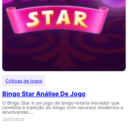
Críticas de jogos
Bingo Star Análise De Jogo
O Bingo Star é um jogo de bingo-loteria inovador que
combina a tradição do bingo com recursos modernos e
envolventes.…
23/07/2025